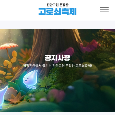
공지사항
청정진안에서 즐기는 진안고원 운장산 고로쇠축제!