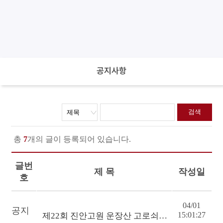
공지사항
총
7
개의 글이 등록되어 있습니다.
글번
제 목
작성일
호
04/01
공지
15:01:27
제22회 진안고원 운장산 고로쇠축제 숏폼 콘테스트 결과