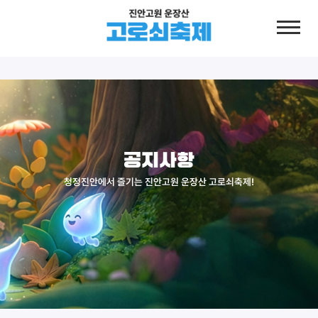
공지사항
청정진안에서 즐기는 진안고원 운장산 고로쇠축제!